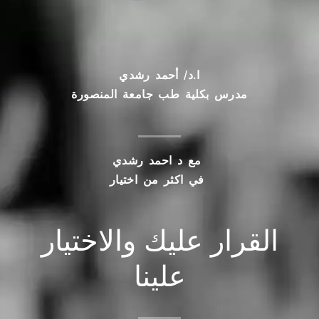
ا.د/ أحمد رشدي
مدرس بكلية طب جامعة المنصورة
مع د احمد رشدي
في اكثر من اختيار
القرار عليك والاختيار
علينا