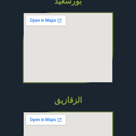
بورسعيد
الزقازيق