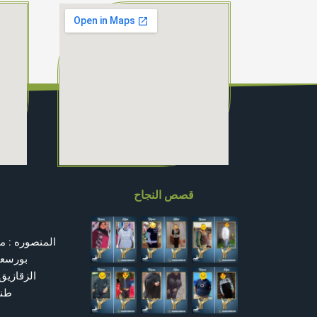
قصص النجاح
المنصوره : م
بورسعي
الزقازيق : م
طنط