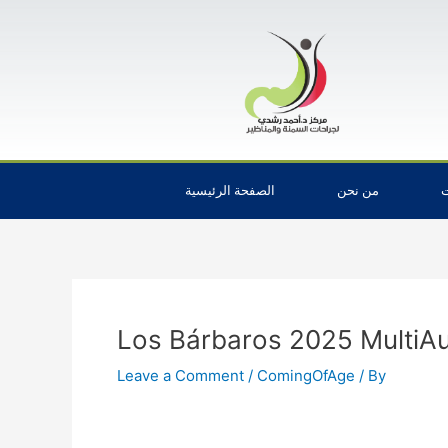
Skip
Post
to
navigation
content
ت
من نحن
الصفحة الرئيسية
Los Bárbaros 2025 MultiAu
Leave a Comment
/
ComingOfAge
/ By