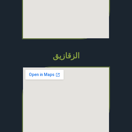
الزقازيق