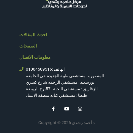
احدث المقالات
الصفحات
معلومات الاتصال
الهاتف :01004509516
المنصوره : مستشفي طيبة الجديدة حي الجامعه
بورسعيد : مستشفي الرحمه شارع كسري
الزقازيق : مستشفي النخبة : 57برج الروضة
طنطا : مستشفي كنانه منطقة الاستاد
F
Y
I
a
o
n
c
u
s
e
t
t
Copyright © 2026 د أحمد رشدي
b
u
a
o
b
g