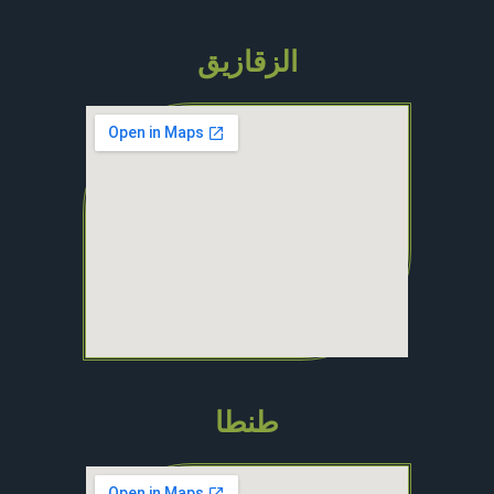
الزقازيق
طنطا