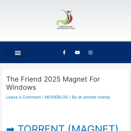
Skip
Post
to
navigation
content
F
Y
I
a
o
n
c
u
s
e
t
t
b
u
a
o
b
g
o
e
r
The Friend 2025 Magnet For
k
a
-
m
Windows
f
Leave a Comment
/
MOVIEBLOG
/ By
dr-ahmed roshdy
➡ TORRENT (MAGNET)